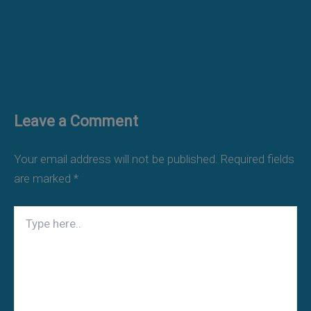
Leave a Comment
Your email address will not be published.
Required fields
are marked
*
Type
here..