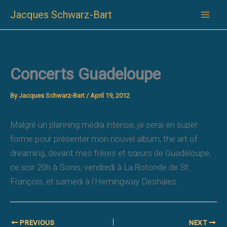
Skip
Jacques Schwarz-Bart
to
content
Concerts Guadeloupe
By
Jacques Schwarz-Bart
/
April 19, 2012
Malgré un planning média intense, je serai en super
forme pour présenter mon nouvel album, the art of
dreaming, devant mes frères et sœurs de Guadeloupe,
ce soir 20h à Sonis, vendredi à La Rotonde de St.
François, et samedi à l’Hemingway Deshaies.
PREVIOUS
NEXT