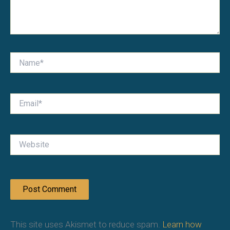
Name*
Email*
Website
This site uses Akismet to reduce spam.
Learn how